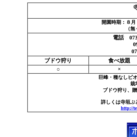
開園時期：８月
（無
電話 073
0
0737-
ブドウ狩り
食べ放題
○
×
巨峰・種なしピ
栽
ブドウ狩り、
詳しくは寺垣ぶ
http://